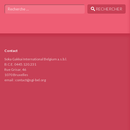
Chercher
RECHERCHER
Contact
Soka Gakkai International Belgium a.s.b.l.
B.C.E. 0445.120.231
Rue Grisar, 46
1070 Bruxelles
email :
contact@sgi-bel.org