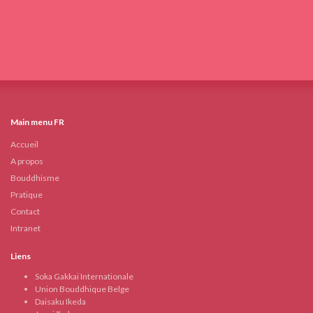
Main menu FR
Accueil
A propos
Bouddhisme
Pratique
Contact
Intranet
Liens
Soka Gakkai Internationale
Union Bouddhique Belge
Daisaku Ikeda