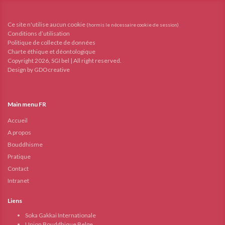
Ce site n'utilise aucun cookie
(hormis le nécessaire cookie de session)
Conditions d’utilisation
Politique de collecte de données
Charte éthique et déontologique
Copyright 2026, SGI bel | All right reserved.
Design by GDOcreative
Main menu FR
Accueil
A propos
Bouddhisme
Pratique
Contact
Intranet
Liens
Soka Gakkai Internationale
Union Bouddhique Belge