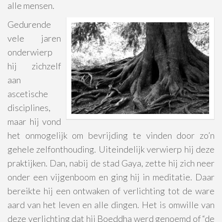
alle mensen.
Gedurende
vele jaren
onderwierp
hij zichzelf
aan
ascetische
disciplines,
maar hij vond
het onmogelijk om bevrijding te vinden door zo’n
gehele zelfonthouding. Uiteindelijk verwierp hij deze
praktijken. Dan, nabij de stad Gaya, zette hij zich neer
onder een vijgenboom en ging hij in meditatie. Daar
bereikte hij een ontwaken of verlichting tot de ware
aard van het leven en alle dingen. Het is omwille van
deze verlichting dat hij Boeddha werd genoemd of “de