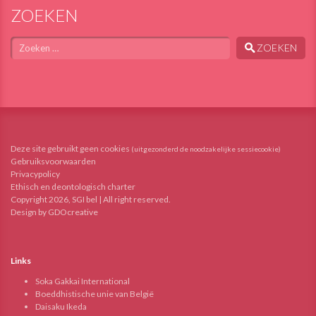
ZOEKEN
Zoeken
ZOEKEN
Deze site gebruikt geen cookies
(uitgezonderd de noodzakelijke sessiecookie)
Gebruiksvoorwaarden
Privacypolicy
Ethisch en deontologisch charter
Copyright 2026, SGI bel | All right reserved.
Design by GDOcreative
Links
Soka Gakkai International
Boeddhistische unie van België
Daisaku Ikeda