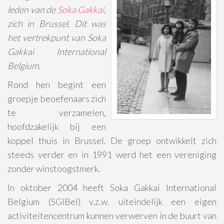
leden van de
Soka Gakkai
,
zich in Brussel. Dit was
het vertrekpunt van Soka
Gakkai International
Belgium.
Rond hen begint een
groepje beoefenaars zich
te verzamelen,
hoofdzakelijk bij een
koppel thuis in Brussel. De groep ontwikkelt zich
steeds verder en in 1991 werd het een vereniging
zonder winstoogstmerk.
In oktober 2004 heeft Soka Gakkai International
Belgium (SGIBel) v.z.w. uiteindelijk een eigen
activiteitencentrum kunnen verwerven in de buurt van