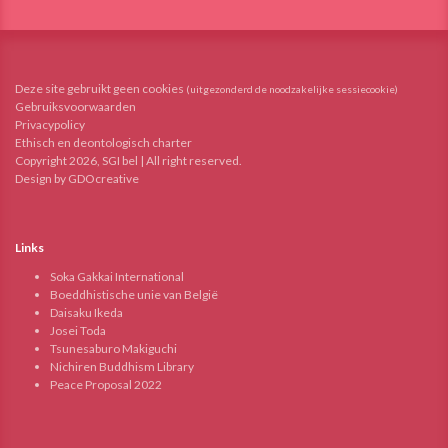
Deze site gebruikt geen cookies
(uitgezonderd de noodzakelijke sessiecookie)
Gebruiksvoorwaarden
Privacypolicy
Ethisch en deontologisch charter
Copyright 2026, SGI bel | All right reserved.
Design by GDOcreative
Links
Soka Gakkai International
Boeddhistische unie van België
Daisaku Ikeda
Josei Toda
Tsunesaburo Makiguchi
Nichiren Buddhism Library
Peace Proposal 2022